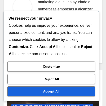
marketing digital, ha ayudado a
numerosas empresas a alcanzar
sus objetivos a través de
We respect your privacy
estrategias innovadoras y
Cookies help us improve your experience, deliver
efectivas. Su pasión por el
personalized content, and analyze traffic. You can
aprendizaje continuo la lleva a
choose which cookies to allow by clicking
explorar nuevas tendencias en
Customize
. Click
Accept All
to consent or
Reject
el mundo del SEO.
All
to decline non-essential cookies.
Customize
Related Post
Reject All
Accept All