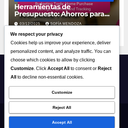
Herramientas de
Presupuesto: Ahorros para
Compra de Vivienda,
03/12/2025
SOFÍA MENDOZA
Planificación y Seguimiento
We respect your privacy
Cookies help us improve your experience, deliver
personalized content, and analyze traffic. You can
choose which cookies to allow by clicking
Customize
. Click
Accept All
to consent or
Reject
fatimamartinezlopez.co
All
to decline non-essential cookies.
m
Customize
Reject All
Nuestra Historia
Términos y Condiciones
Política de privacidad
Accept All
Contáctanos
Preferencias de Cookies