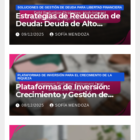
SOLUCIONES DE GESTIÓN DE DEUDA PARA LIBERTAD FINANCIERA
Estrategias de Reducción de
Deuda: Deuda de Alto
Interés, Presupuesto,
09/12/2025
SOFÍA MENDOZA
Negociación, Consolidación
PLATAFORMAS DE INVERSIÓN PARA EL CRECIMIENTO DE LA
RIQUEZA
Plataformas de Inversión:
Crecimiento y Gestión de
Fondos de Retiro
08/12/2025
SOFÍA MENDOZA