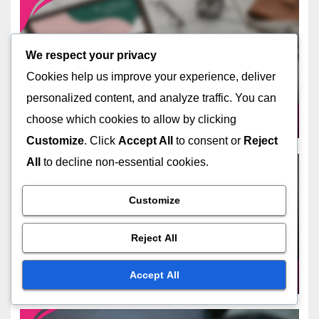
PLATAFORMAS DE INVERSIÓN PARA EL CRECIMIENTO DE LA
We respect your privacy
RIQUEZA
Plataformas de Inversión:
Cookies help us improve your experience, deliver
Crecimiento y Gestión de
personalized content, and analyze traffic. You can
Fondos de Retiro
DEC 8, 2025
SOFÍA MENDOZA
choose which cookies to allow by clicking
Customize
. Click
Accept All
to consent or
Reject
All
to decline non-essential cookies.
Customize
PLATAFORMAS DE INVERSIÓN PARA EL CRECIMIENTO DE LA
RIQUEZA
Aplicaciones de inversión:
Reject All
características, usabilidad y
costo
DEC 3, 2025
SOFÍA MENDOZA
Accept All