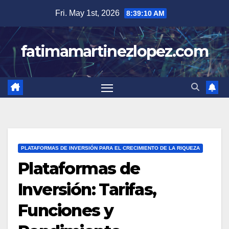
Skip
Fri. May 1st, 2026
8:39:11 AM
to
content
fatimamartinezlopez.com
PLATAFORMAS DE INVERSIÓN PARA EL CRECIMIENTO DE LA RIQUEZA
Plataformas de
Inversión: Tarifas,
Funciones y