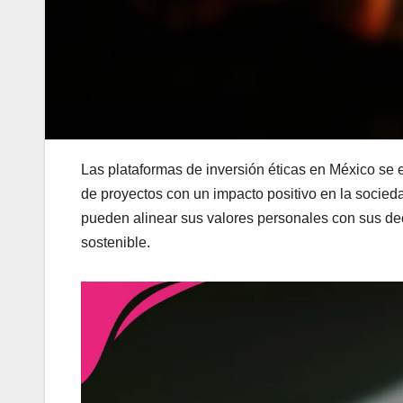
Las plataformas de inversión éticas en México se
de proyectos con un impacto positivo en la socieda
pueden alinear sus valores personales con sus de
sostenible.