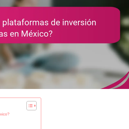
éxico?