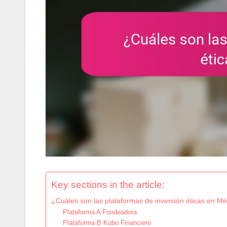
Key sections in the article:
¿Cuáles son las plataformas de inversión éticas en M
Plataforma A Fondeadora
Plataforma B Kubo Financiero