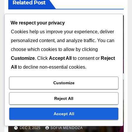
Puntuación de Crédito
Reembolso, Planificación
Financiera
We respect your privacy
Cookies help us improve your experience, deliver
personalized content, and analyze traffic. You can
By
Sofía Mendoza
choose which cookies to allow by clicking
Sofía es una experta en SEO
Customize
. Click
Accept All
to consent or
Reject
que se especializa en el uso de
All
to decline non-essential cookies.
dominios expirados para mejorar
la visibilidad en línea. Con más
Customize
de diez años de experiencia en
marketing digital, ha ayudado a
Reject All
numerosas empresas a alcanzar
Accept All
sus objetivos a través de
estrategias innovadoras y