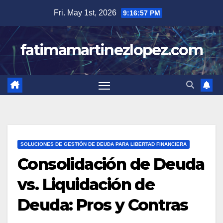
Skip
Fri. May 1st, 2026
9:16:59 PM
to
content
fatimamartinezlopez.com
SOLUCIONES DE GESTIÓN DE DEUDA PARA LIBERTAD FINANCIERA
Consolidación de Deuda
vs. Liquidación de
Deuda: Pros y Contras