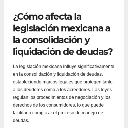
Asesoría crediticia gratuita
La asesoría crediticia gratuita ofrece orientación a
los consumidores sobre cómo manejar sus
deudas y mejorar su puntaje crediticio sin costo
alguno. Los asesores pueden ayudar a crear un
presupuesto, negociar con acreedores y explorar
opciones de alivio de deudas.
Es recomendable buscar organizaciones sin fines
de lucro que ofrezcan este servicio, ya que
pueden proporcionar información imparcial y
recursos útiles. Asegúrese de verificar la
reputación de la organización y su acreditación
antes de comprometerse a recibir asesoría.