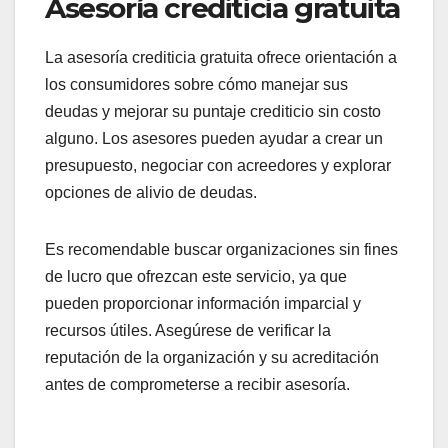
deudas
Los planes de manejo de deudas son acuerdos
entre el deudor y un consejero financiero que
facilitan el pago de deudas a través de un solo
pago mensual. Este enfoque puede reducir las
tasas de interés y eliminar cargos por pagos
atrasados, lo que permite un pago más manejable.
Es importante considerar que estos planes suelen
requerir que el deudor cierre cuentas de crédito y
se comprometa a no incurrir en nuevas deudas
durante el período del plan. Esto puede ser un
desafío para algunos, pero puede resultar en una
mejora significativa en la salud financiera a largo
plazo.