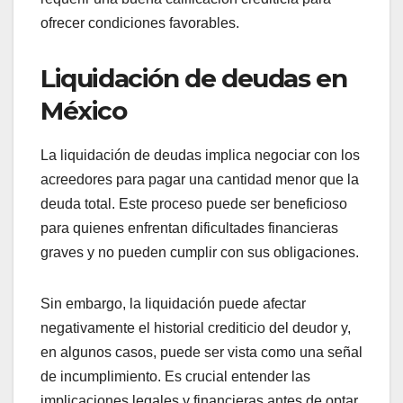
en la consolidación y liquidación de deudas,
estableciendo marcos legales que protegen tanto
a los deudores como a los acreedores. Las leyes
regulan los procedimientos de negociación y los
derechos de los consumidores, lo que puede
facilitar o complicar el proceso de manejo de
deudas.
Consolidación de deudas
en México
La consolidación de deudas en México implica
combinar múltiples deudas en un solo préstamo,
generalmente con una tasa de interés más baja.
Esto puede simplificar los pagos mensuales y
hacer que la gestión de deudas sea más