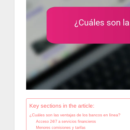
Key sections in the article:
¿Cuáles son las ventajas de los bancos en línea?
Acceso 24/7 a servicios financieros
Menores comisiones y tarifas