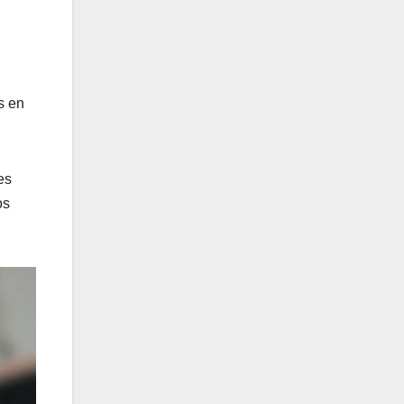
s en
es
os