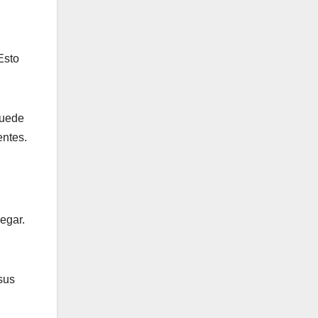
Esto
puede
entes.
egar.
 sus