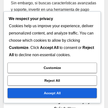
Sin embargo, si buscas características avanzadas
y soporte, invertir en una herramienta de pago
puede ser más beneficioso.
We respect your privacy
Cookies help us improve your experience, deliver
También es útil leer reseñas y comparar diferentes
personalized content, and analyze traffic. You can
herramientas para asegurarte de que la opción
choose which cookies to allow by clicking
elegida se alinee con tus objetivos financieros.
Customize
. Click
Accept All
to consent or
Reject
Evalúa si la inversión en una herramienta de pago
All
to decline non-essential cookies.
se justifica por las características adicionales que
ofrece.
Customize
Reject All
Post
Software de
Accept All
Presupuesto Gratis vs de
navigation
Pago: Cuál Es Mejor y