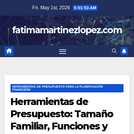
Skip
Fri. May 1st, 2026
5:01:54 AM
to
content
fatimamartinezlopez.com
HERRAMIENTAS DE PRESUPUESTO PARA LA PLANIFICACIÓN
FINANCIERA
Herramientas de
Presupuesto: Tamaño
Familiar, Funciones y